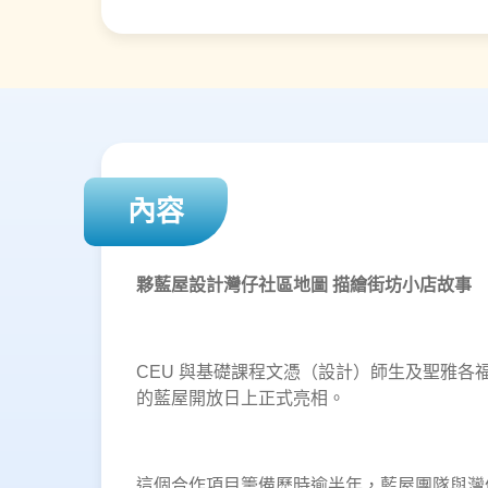
內容
夥藍屋設計灣仔社區地圖 描繪街坊小店故事
CEU 與基礎課程文憑（設計）師生及聖雅各福群
的藍屋開放日上正式亮相。
這個合作項目籌備歷時逾半年，藍屋團隊與灣