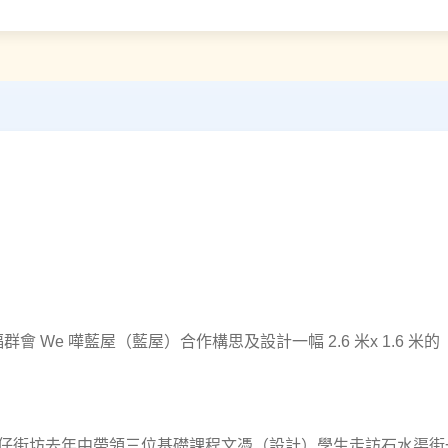
會 We 嘩藍屋（藍屋）合作構思及設計一幅 2.6 米x 1.6 米
仔街坊去年中帶領三位基礎課程文憑（設計）學生走訪石水渠街