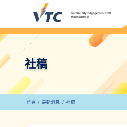
社稿
首頁
/
最新消息
/
社稿