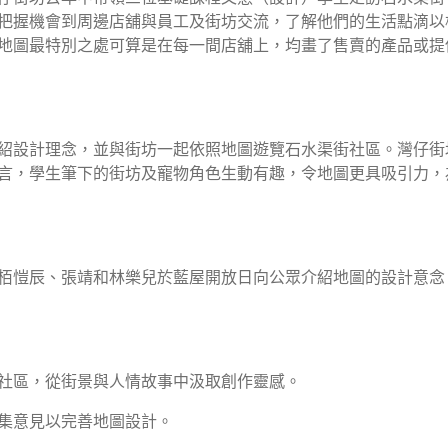
把握機會到周邊店舖與員工及街坊交流，了解他們的生活點滴以
地圖最特別之處可算是在每一間店舖上，均畫了售賣的產品或提
紹設計理念，並與街坊一起依照地圖遊覽石水渠街社區。灣仔街坊 
言，學生筆下的街坊及寵物角色生動有趣，令地圖更具吸引力，
栢愷辰、張靖和林樂兒於藍屋開放日向公眾介紹地圖的設計意念
社區，從街景與人情故事中汲取創作靈感。
集意見以完善地圖設計。