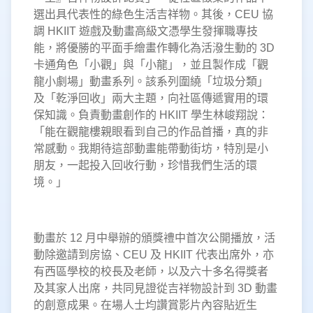
選出具代表性的綠色生活吉祥物。其後，CEU 協
調 HKIIT 遊戲及動畫高級文憑學生發揮職專技
能，將優勝的平面手繪畫作轉化為活潑生動的 3D
卡通角色「小觀」與「小龍」，並且製作成「觀
龍小劇場」動畫系列。該系列圍繞「垃圾分類」
及「乾淨回收」兩大主題，向社區傳遞實用的環
保知識。負責動畫創作的 HKIIT 學生林峻翔說：
「能在觀龍樓親眼看到自己的作品首播，真的非
常感動。我期待這部動畫能帶動街坊，特別是小
朋友，一起投入回收行動，珍惜我們生活的環
境。」
動畫於 12 月中舉辦的頒獎禮中首次公開播放，活
動除邀請到房協、CEU 及 HKIIT 代表出席外，亦
有西區學校的校長及老師，以及六十多名得獎者
及其家人出席，共同見證從吉祥物設計到 3D 動畫
的創意成果。在場人士均讚賞影片內容貼近生