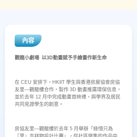
內容
觀龍小劇場 以3D動畫賦予手繪畫作新生命
在 CEU 安排下，HKIIT 學生與香港房屋協會房協
友里—觀龍樓合作，製作 3D 動畫推廣環保信息，
並於去年 12 月中完成動畫首映禮，與學界及居民
共同見證學生的創意。
房協友里—觀龍樓於去年 5 月舉辦「綠惜只為
『里』吉祥物設計比賽」，從社區徵集的作品中