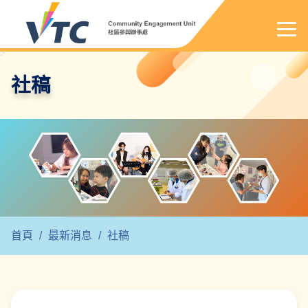
社稿
首頁
/
最新消息
/
社稿