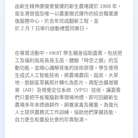
由新生精神康復會營運的新生農場建於 1968 年，
是全港首個及唯一以農業模式運作的綜合職業康
復服務中心，於去年完成翻新工程，並
於 2 月 7 日舉行啟動禮暨同樂日。
在導賞活動中，HKIIT 學生親身協助嘉賓，包括勞
工及福利局局長孫玉菡，體驗「時空之鏡」的互
動功能，並細心講解背後的技術原理。學生使用
生成式人工智能技術，將農場農田、菇房、大草
地、廚餘區等舊照片轉化為影片，再配合擴增實
景（AR）及視覺定位系統（VPS）技術，讓嘉賓
們只要把平板電腦對準現場地標，即可回顧新生
農場多年來透過耕作、飼養家禽及豬隻，為復元
人士提供農務式工作訓練，協助他們掌握技能、
自力更生和重投社會的珍貴點滴。