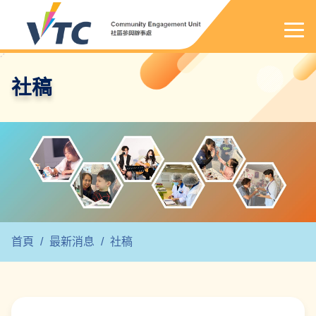
社稿
首頁
/
最新消息
/
社稿