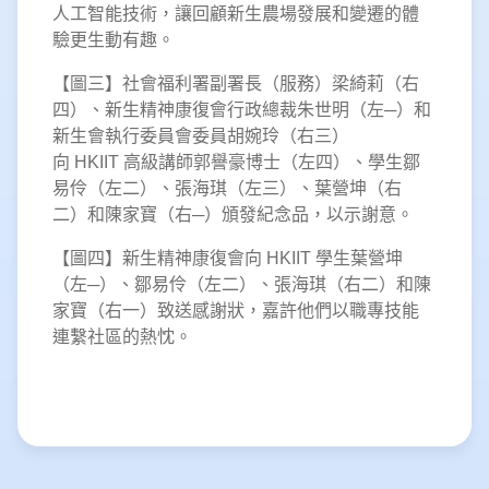
人工智能技術，讓回顧新生農場發展和變遷的體
驗更生動有趣。
【圖三】社會福利署副署長（服務）梁綺莉（右
四）、新生精神康復會行政總裁朱世明（左─）和
新生會執行委員會委員胡婉玲（右三）
向 HKIIT 高級講師郭譽豪博士（左四）、學生鄒
易伶（左二）、張海琪（左三）、葉營坤（右
二）和陳家寶（右─）頒發紀念品，以示謝意。
【圖四】新生精神康復會向 HKIIT 學生葉營坤
（左─）、鄒易伶（左二）、張海琪（右二）和陳
家寶（右一）致送感謝狀，嘉許他們以職專技能
連繫社區的熱忱。