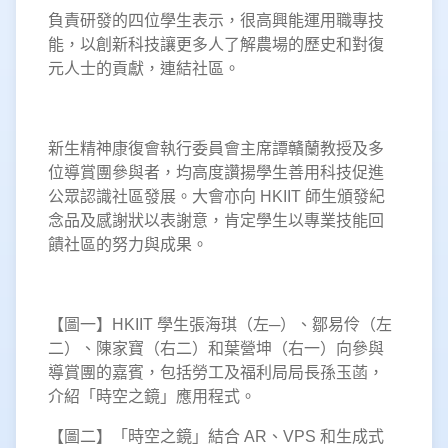
負責研發的四位學生表示，很高興能運用職專技
能，以創新科技讓更多人了解農場的歷史和對復
元人士的貢獻，連結社區。
新生精神康復會執行委員會主席譚贛蘭教授及多
位導賞團參與者，均高度讚揚學生善用科技促進
公眾認識社區發展。大會亦向 HKIIT 師生頒發紀
念品及感謝狀以表謝意，肯定學生以專業技能回
饋社區的努力與成果。
【圖一】HKIIT 學生張海琪（左─）、鄒易伶（左
二）、陳家寶（右二）和葉營坤（右一）向參與
導賞團的嘉賓，包括勞工及福利局局長孫玉菡，
介紹「時空之鏡」應用程式。
【圖二】「時空之鏡」結合 AR、VPS 和生成式