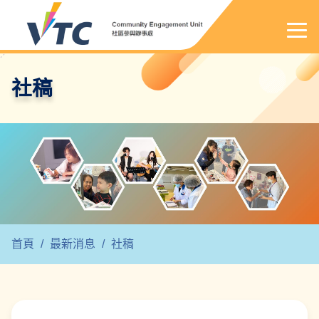
社稿
首頁
/
最新消息
/
社稿