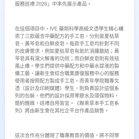
服務巡禮 2026」中率先展示產品。
在這個項目中，IVE 藥劑科學高級文憑學生精心構
思了三款蘊含中藥配方的手工皂，分別是夏枯草
皂、黃芩皂和白鮮皮皂。每款手工皂均針對不同
的皮膚需求，例如夏枯草皂有助於消腫散結；黃
芩皂具有瀉火解毒的功效；而白鮮皮皂則有效祛
風止癢。學生們提供中藥配方和中藥水提液的製
備工藝，讓新生會綜合職業康復服務中心的服務
使用者按照配方製成手工皂。而青年學院職專文
憑（設計及印刷媒體）學生，則負責設計這個系
列的包裝，他們的設計採用零膠水及環保物料，
簡約雅緻，送禮自用皆宜。《聯乘草本手工皂系
列》將由新生會在其社企平台作產品銷售。
這次合作充分體現了職專教育的價值，將不同學