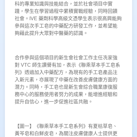
科的專業知識與技能結合，並於社會項目中實
踐，學生在學習過程中累積實戰經驗，同時回饋
社會。IVE 藥劑科學高級文憑學生表示很高興能夠
參與這次手工皂的中藥配方研發工作，並希望能
夠藉此提升大眾對中醫藥的認識。
合作參與這個項目的新生會社會工作主任冼家強
對 VTC 師生讚譽有加，表示《聯乘草本手工皂系
列》透過加入中藥配方，為現有的手工皂產品注
入新元素，亦展現了中藥在改善皮膚健康方面的
潛力。同時，手工皂也是新生會綜合職業康復服
務中心的服務使用者努力的成果，能增進經驗和
提升自信心，進一步促進社區共融。
【圖一】《聯乘草本手工皂系列》有夏枯草皂、
黃芩皂和白鮮皮皂，為關注皮膚健康人士提供更