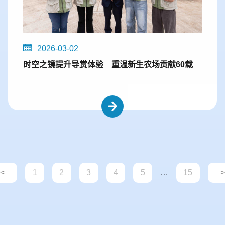
2026-03-02
时空之镜提升导赏体验 重温新生农场贡献60载
<
1
2
3
4
5
…
15