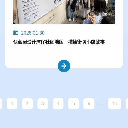
2026-01-30
伙蓝屋设计湾仔社区地图 描绘街坊小店故事
1
2
3
4
5
6
…
15