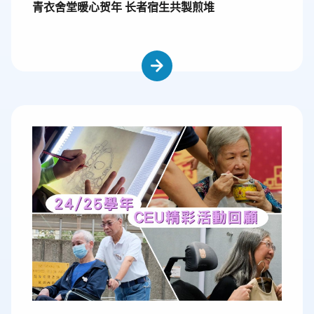
青衣舍堂暖心贺年 长者宿生共製煎堆