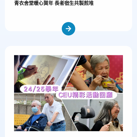
青衣舍堂暖心賀年 長者宿生共製煎堆