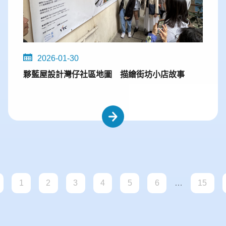
2026-01-30
夥藍屋設計灣仔社區地圖 描繪街坊小店故事
1
2
3
4
5
6
…
15